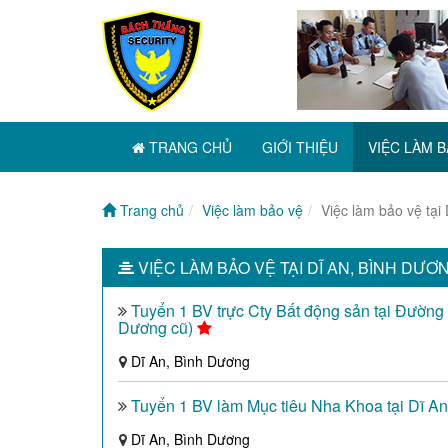
TRANG CHỦ
GIỚI THIỆU
VIỆC LÀM B
Trang chủ
Việc làm bảo vệ
Việc làm bảo vệ tại
VIỆC LÀM BẢO VỆ TẠI DĨ AN, BÌNH DƯƠ
Tuyển 1 BV trực Cty Bất động sản tại Đườn
Dương cũ)
Dĩ An, Bình Dương
Tuyển 1 BV làm Mục tiêu Nha Khoa tại Dĩ A
Dĩ An, Bình Dương