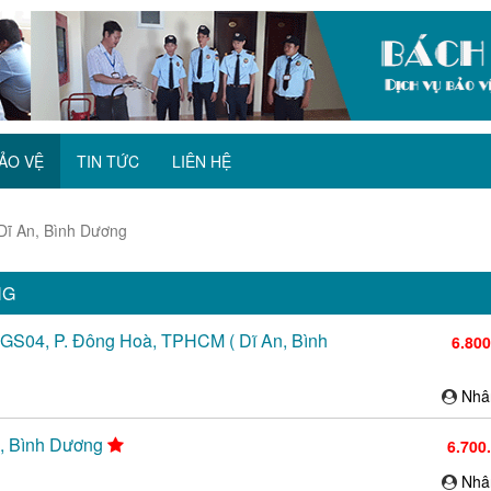
ẢO VỆ
TIN TỨC
LIÊN HỆ
 Dĩ An, Bình Dương
NG
g GS04, P. Đông Hoà, TPHCM ( Dĩ An, Bình
6.80
Nhâ
n, Bình Dương
6.700
Nhâ