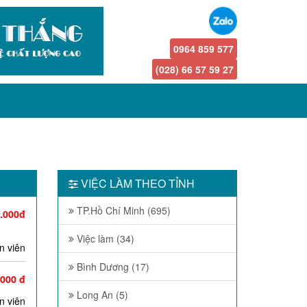
0964 859 577
(028) 66 57 59 27
VIỆC LÀM THEO TỈNH
TP.Hồ Chí Minh (695)
0.000đ
Việc làm (34)
n viên
Bình Dương (17)
.000 đ
Long An (5)
n viên