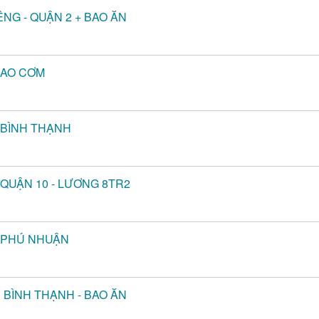
ẾNG - QUẬN 2 + BAO ĂN
BAO CƠM
- BÌNH THẠNH
 QUẬN 10 - LƯƠNG 8TR2
- PHÚ NHUẬN
N BÌNH THẠNH - BAO ĂN