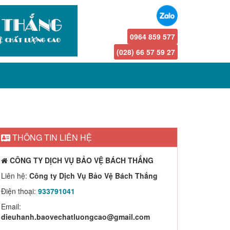
0964 859 577
(028) 66 57 59 27
THÔNG TIN LIÊN HỆ
CÔNG TY DỊCH VỤ BẢO VỆ BÁCH THẮNG
Liên hệ:
Công ty Dịch Vụ Bảo Vệ Bách Thắng
Điện thoại:
933791041
Email:
dieuhanh.baovechatluongcao@gmail.com