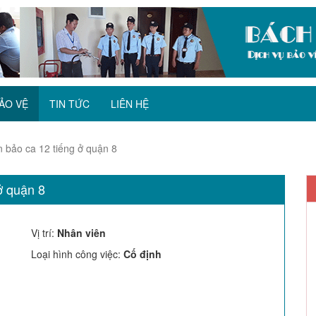
ẢO VỆ
TIN TỨC
LIÊN HỆ
 bảo ca 12 tiếng ở quận 8
ở quận 8
Vị trí
:
Nhân viên
Loại hình công việc
:
Cố định