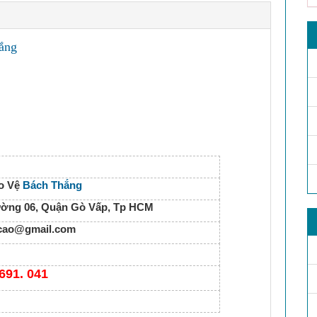
ắng
o Vệ
Bách Thắng
ờng 06, Quận Gò Vấp, Tp HCM
gcao@gmail.com
 691. 041