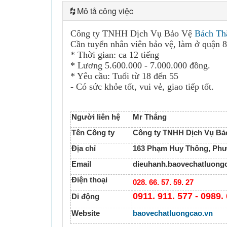
Mô tả công việc
Công ty TNHH Dịch Vụ Bảo Vệ
Bách Th
Cần tuyển nhân viên bảo vệ, làm ở quận 8
* Thời gian: ca 12 tiếng
* Lương 5.600.000 - 7.000.000 đồng.
* Yêu cầu: Tuổi từ 18 đến 55
- Có sức khỏe tốt, vui vẻ, giao tiếp tốt.
Người liên hệ
Mr Thắng
Tên Công ty
Công ty TNHH Dịch Vụ Bả
Địa chỉ
163 Phạm Huy Thông, Phư
Email
dieuhanh.baovechatluon
Điện thoại
028. 66. 57. 59. 27
0911. 911. 577 - 0989.
Di động
Website
baovechatluongcao.vn