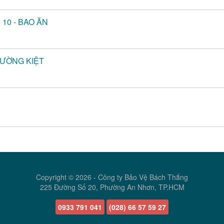
 10 - BAO ĂN
HƯỜNG KIỆT
Copyright © 2026 -
Công ty Bảo Vệ Bách Thắng
225 Đường Số 20, Phường An Nhơn, TP.HCM
0933 791 041
(028) 66 57 59 27