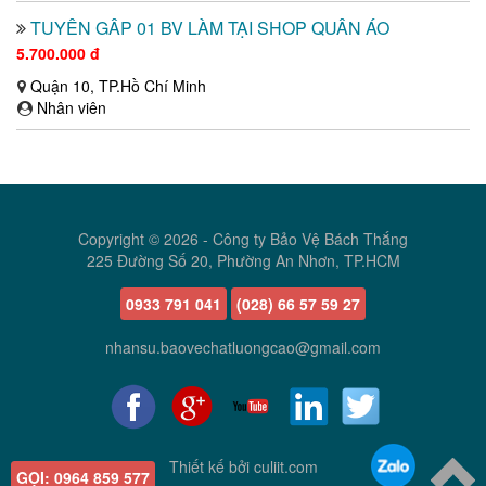
TUYỂN GẤP 01 BV LÀM TẠI SHOP QUẦN ÁO
5.700.000 đ
Quận 10, TP.Hồ Chí Minh
Nhân viên
Copyright © 2026 -
Công ty Bảo Vệ Bách Thắng
225 Đường Số 20, Phường An Nhơn, TP.HCM
0933 791 041
(028) 66 57 59 27
nhansu.baovechatluongcao@gmail.com
Thiết kế bởi
culiit.com
GỌI:
0964 859 577