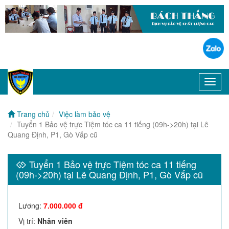
Toggl
navig
Trang chủ
Việc làm bảo vệ
Tuyển 1 Bảo vệ trực Tiệm tóc ca 11 tiếng (09h->20h) tại Lê
Quang Định, P1, Gò Vấp cũ
Tuyển 1 Bảo vệ trực Tiệm tóc ca 11 tiếng
(09h->20h) tại Lê Quang Định, P1, Gò Vấp cũ
Lương
:
7.000.000 đ
Vị trí
:
Nhân viên