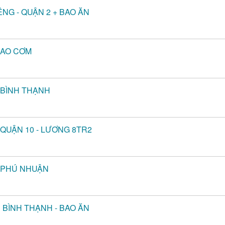
ẾNG - QUẬN 2 + BAO ĂN
BAO CƠM
- BÌNH THẠNH
 QUẬN 10 - LƯƠNG 8TR2
- PHÚ NHUẬN
N BÌNH THẠNH - BAO ĂN