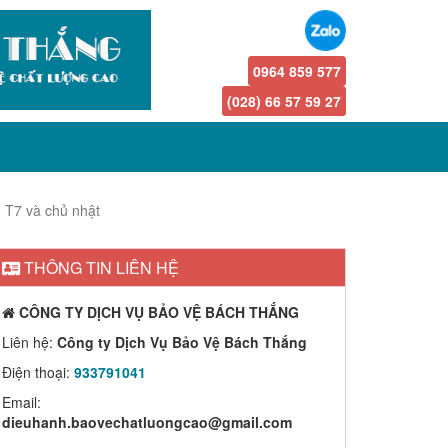
0964 859 577
(028) 66 57 59 27
u T7 và chủ nhật
THÔNG TIN LIÊN HỆ
CÔNG TY DỊCH VỤ BẢO VỆ BÁCH THẮNG
Liên hệ:
Công ty Dịch Vụ Bảo Vệ Bách Thắng
Điện thoại:
933791041
Email:
dieuhanh.baovechatluongcao@gmail.com