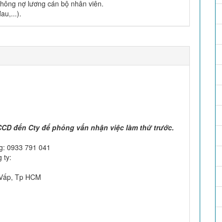
không nợ lương cán bộ nhân viên.
u,...).
CD đến Cty để phỏng vấn nhận việc làm thử trước.
g: 0933 791 041
 ty:
 Vấp, Tp HCM