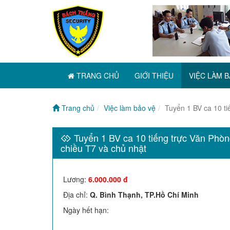
TRANG CHỦ
GIỚI THIỆU
VIỆC LÀM B
Trang chủ
Việc làm bảo vệ
Tuyển 1 BV ca 10 ti
Tuyển 1 BV ca 10 tiếng trực Văn Phòng
chiều T7 và chủ nhật
Lương
:
6.000.000 đ
Địa chỉ
:
Q. Bình Thạnh, TP.Hồ Chí Minh
Ngày hết hạn
: