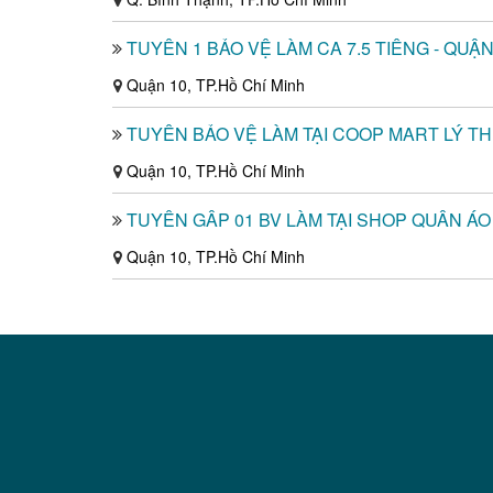
TUYỂN 1 BẢO VỆ LÀM CA 7.5 TIẾNG - QUẬN
Quận 10, TP.Hồ Chí Minh
TUYỂN BẢO VỆ LÀM TẠI COOP MART LÝ T
Quận 10, TP.Hồ Chí Minh
TUYỂN GẤP 01 BV LÀM TẠI SHOP QUẦN ÁO
Quận 10, TP.Hồ Chí Minh