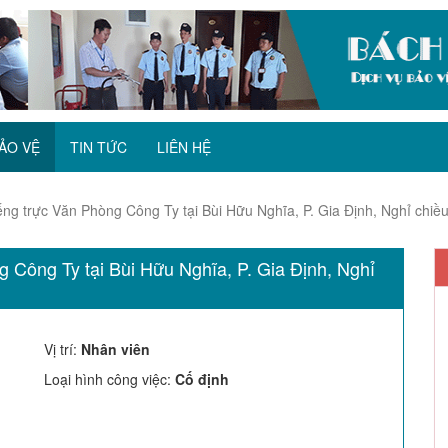
ẢO VỆ
TIN TỨC
LIÊN HỆ
ếng trực Văn Phòng Công Ty tại Bùi Hữu Nghĩa, P. Gia Định, Nghỉ chiề
 Công Ty tại Bùi Hữu Nghĩa, P. Gia Định, Nghỉ
Vị trí
:
Nhân viên
Loại hình công việc
:
Cố định