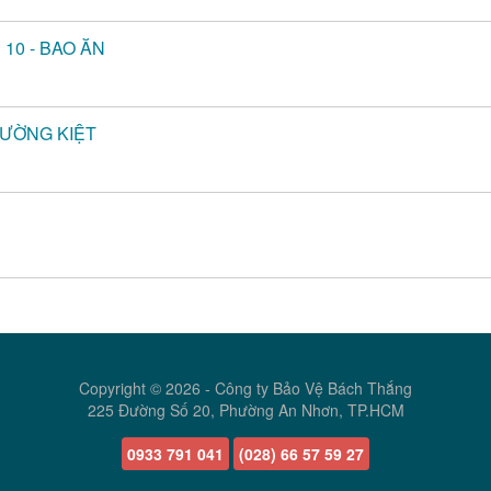
 10 - BAO ĂN
HƯỜNG KIỆT
Copyright © 2026 -
Công ty Bảo Vệ Bách Thắng
225 Đường Số 20, Phường An Nhơn, TP.HCM
0933 791 041
(028) 66 57 59 27