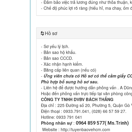
- Đảm bảo việc trả lương đúng như thỏa thuận, 
- Chế độ phúc lợi rõ ràng (hiếu hỉ, ma chay, ốm đa
Hồ sơ
- Sơ yếu lý lịch.
- Bản sao hộ khẩu.
- Bản sao CCCD.
- Xác nhận hạnh kiểm.
- Bằng cấp liên quan (nếu có)
-
Ứng viên chưa có Hồ sơ có thể cầm giấy CC
Phù hợp bổ sung hồ sơ sau.
- Liên hệ để được hướng dẫn phỏng vấn . A Dũn
Hoặc đến phỏng vấn trực tiếp tại văn phòng công
CÔNG TY TNHH DVBV BÁCH THẮNG
Địa chỉ : 225 Đường số 20, Phường 5, Quận Gò
Điện thoại : 0933.791.041, (028) 66 57 59 27.
Hotline: 0933 791 041
Phòng nhân sự
:
0964 859 577( Ms.Trinh)
Website : http://tuyenbaovehcm.com