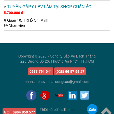
TUYỂN GẤP 01 BV LÀM TẠI SHOP QUẦN ÁO
5.700.000 đ
Quận 10, TP.Hồ Chí Minh
Nhân viên
Copyright © 2026 -
Công ty Bảo Vệ Bách Thắng
225 Đường Số 20, Phường An Nhơn, TP.HCM
0933 791 041
(028) 66 57 59 27
nhansu.baovechatluongcao@gmail.com
Thiết kế bởi
culiit.com
GỌI:
0964 859 577