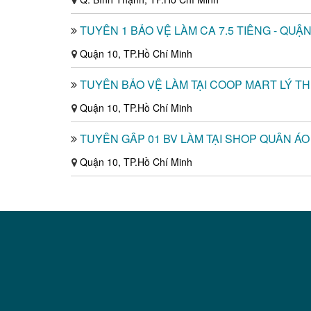
TUYỂN 1 BẢO VỆ LÀM CA 7.5 TIẾNG - QUẬN
Quận 10, TP.Hồ Chí Minh
TUYỂN BẢO VỆ LÀM TẠI COOP MART LÝ T
Quận 10, TP.Hồ Chí Minh
TUYỂN GẤP 01 BV LÀM TẠI SHOP QUẦN ÁO
Quận 10, TP.Hồ Chí Minh