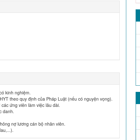
có kinh nghiệm.
HYT theo quy định của Pháp Luật (nếu có nguyện vọng).
các ứng viên làm việc lâu dài.
c danh.
không nợ lương cán bộ nhân viên.
u,...).