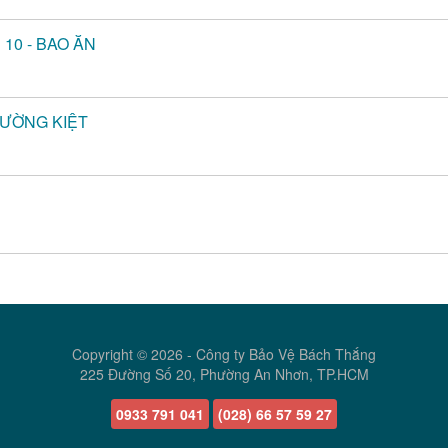
 10 - BAO ĂN
HƯỜNG KIỆT
Copyright © 2026 -
Công ty Bảo Vệ Bách Thắng
225 Đường Số 20, Phường An Nhơn, TP.HCM
0933 791 041
(028) 66 57 59 27