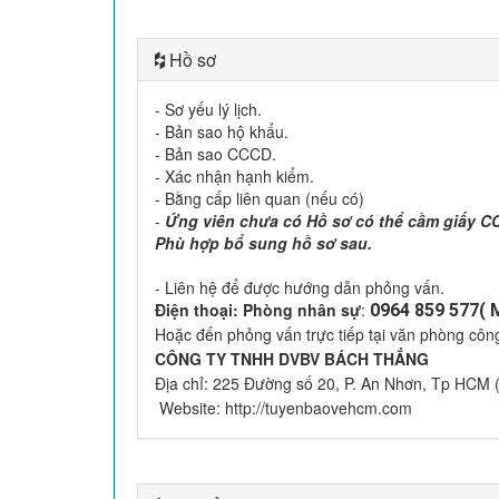
Hồ sơ
- Sơ yếu lý lịch.
- Bản sao hộ khẩu.
- Bản sao CCCD.
- Xác nhận hạnh kiểm.
- Bằng cấp liên quan (nếu có)
-
Ứng viên chưa có Hồ sơ có thể cầm giấy CC
Phù hợp bổ sung hồ sơ sau.
- Liên hệ để được hướng dẫn phỏng vấn.
Điện thoại: Phòng nhân sự
:
0964 859 577( 
Hoặc đến phỏng vấn trực tiếp tại văn phòng công
CÔNG TY TNHH DVBV BÁCH THẮNG
Địa chỉ: 225 Đường số 20, P. An Nhơn, Tp HCM
Website: http://tuyenbaovehcm.com