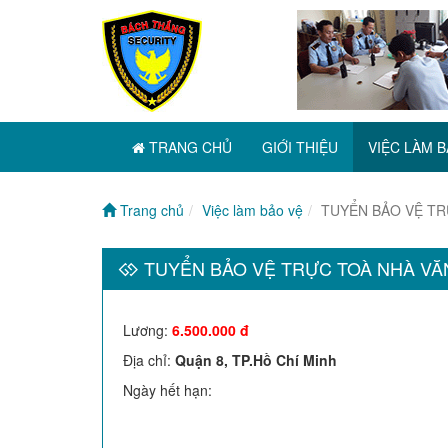
TRANG CHỦ
GIỚI THIỆU
VIỆC LÀM B
Trang chủ
Việc làm bảo vệ
TUYỂN BẢO VỆ TR
TUYỂN BẢO VỆ TRỰC TOÀ NHÀ VĂ
Lương
:
6.500.000 đ
Địa chỉ
:
Quận 8, TP.Hồ Chí Minh
Ngày hết hạn
: