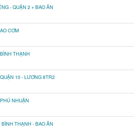
ẾNG - QUẬN 2 + BAO ĂN
BAO CƠM
- BÌNH THẠNH
 QUẬN 10 - LƯƠNG 8TR2
- PHÚ NHUẬN
N BÌNH THẠNH - BAO ĂN