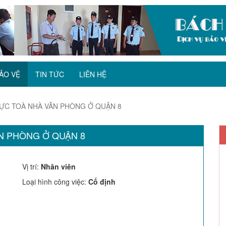
ẢO VỆ
TIN TỨC
LIÊN HỆ
ỰC TOÀ NHÀ VĂN PHÒNG Ở QUẬN 8
N PHÒNG Ở QUẬN 8
Vị trí
:
Nhân viên
Loại hình công việc
:
Cố định