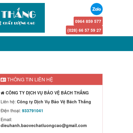
0964 859 577
(028) 66 57 59 27
THÔNG TIN LIÊN HỆ
CÔNG TY DỊCH VỤ BẢO VỆ BÁCH THẮNG
Liên hệ:
Công ty Dịch Vụ Bảo Vệ Bách Thắng
Điện thoại:
933791041
Email:
dieuhanh.baovechatluongcao@gmail.com