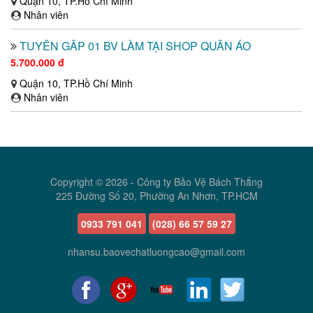
Quận 10, TP.Hồ Chí Minh
Nhân viên
TUYỂN GẤP 01 BV LÀM TẠI SHOP QUẦN ÁO
5.700.000 đ
Quận 10, TP.Hồ Chí Minh
Nhân viên
Copyright © 2026 -
Công ty Bảo Vệ Bách Thắng
225 Đường Số 20, Phường An Nhơn, TP.HCM
0933 791 041
(028) 66 57 59 27
nhansu.baovechatluongcao@gmail.com