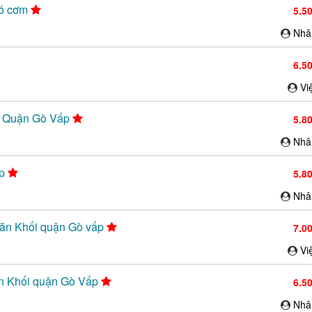
có cơm
5.5
Nhâ
6.5
Vi
ại Quận Gò Vấp
5.8
Nhâ
ấp
5.8
Nhâ
Văn Khối quận Gò vấp
7.0
Vi
ăn Khối quận Gò Vấp
6.5
Nhâ