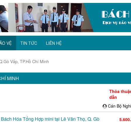
ẢO VỆ
TIN TỨC
LIÊN HỆ
 Q.Gò Vấp, TP.Hồ Chí Minh
CHÍ MINH
Thỏa thuậ
dẫn
Cán Bộ Ngh
g Bách Hóa Tổng Hợp mini tại Lê Văn Thọ, Q. Gò
5.600