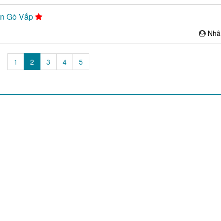
ận Gò Vấp
Nhâ
(current)
1
2
3
4
5