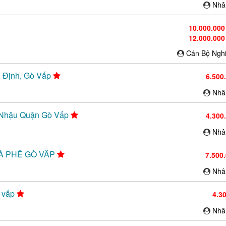
Nhâ
10.000.000
12.000.000
Cán Bộ Ngh
g Định, Gò Vấp
6.500
Nhâ
án Nhậu Quận Gò Vấp
4.300
Nhâ
CÀ PHÊ GÒ VẤP
7.500
Nhâ
ò vấp
4.3
Nhâ