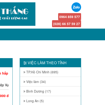
0964 859 577
(028) 66 57 59 27
VIỆC LÀM THEO TỈNH
TP.Hồ Chí Minh (695)
n hấp
Việc làm (34)
iệp Vụ
Bình Dương (17)
.000 đ
Long An (5)