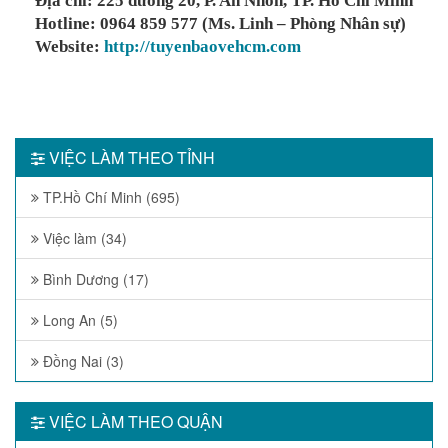
Địa chỉ: 225 đường 20, P. An Nhơn, TP. Hồ Chí Minh
Hotline: 0964 859 577 (Ms. Linh – Phòng Nhân sự)
Website:
http://tuyenbaovehcm.com
VIỆC LÀM THEO TỈNH
TP.Hồ Chí Minh (695)
Việc làm (34)
Bình Dương (17)
Long An (5)
Đồng Nai (3)
VIỆC LÀM THEO QUẬN