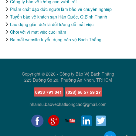
Công ty bảo vệ lương cao vượt trội
Phẩm chất đạo đức người làm bảo vệ chuyên nghiệp
Tuyển bảo vệ khách sạn Hàn Quốc, Q.Bình Thạnh
Lao động giản đơn là đối tượng dễ mất việc
Chới với vì mất việc cuối năm
Ra mắt website tuyển dụng bảo vệ Bách Thắng
Copyright © 2026 -
Công ty Bảo Vệ Bách Thắng
225 Đường Số 20, Phường An Nhơn, TP.HCM
0933 791 041
(028) 66 57 59 27
nhansu.baovechatluongcao@gmail.com