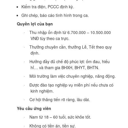
Kiểm tra điện, PCCC định kỳ.
Ghi chép, báo cáo tình hình trong ca.
Quyền lợi của bạn
Thu nhập ổn định từ 6.700.000 – 10.500.000
·
VNĐ tùy theo ca trực.
Thưởng chuyên cần, thưởng Lễ, Tết theo quy
·
định.
Hưởng đầy đủ chế độ phúc lợi: ốm đau, hiếu
·
hỉ… và tham gia BHXH, BHYT, BHTN.
Môi trường làm việc chuyên nghiệp, năng động.
·
Được đào tạo nghiệp vụ miễn phí nếu chưa có
·
kinh nghiệm.
Cơ hội thăng tiến rõ ràng, lâu dài.
·
Yêu cầu ứng viên
Nam từ 18 – 60 tuổi, sức khỏe tốt.
·
Không có tiền án, tiền sự.
·