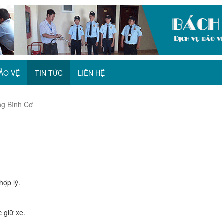
ẢO VỆ
TIN TỨC
LIÊN HỆ
ng Bình Cơ
hợp lý.
c giữ xe.