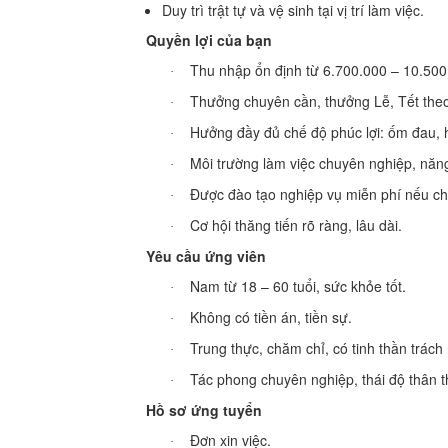
Duy trì trật tự và vệ sinh tại vị trí làm việc.
Quyền lợi của bạn
Thu nhập ổn định từ 6.700.000 – 10.500
·
Thưởng chuyên cần, thưởng Lễ, Tết theo
·
Hưởng đầy đủ chế độ phúc lợi: ốm đau,
·
Môi trường làm việc chuyên nghiệp, năn
·
Được đào tạo nghiệp vụ miễn phí nếu ch
·
Cơ hội thăng tiến rõ ràng, lâu dài.
·
Yêu cầu ứng viên
Nam từ 18 – 60 tuổi, sức khỏe tốt.
·
Không có tiền án, tiền sự.
·
Trung thực, chăm chỉ, có tinh thần trách
·
Tác phong chuyên nghiệp, thái độ thân th
·
Hồ sơ ứng tuyển
Đơn xin việc.
·