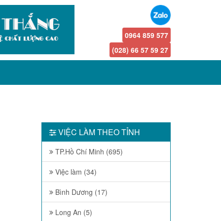
0964 859 577
(028) 66 57 59 27
VIỆC LÀM THEO TỈNH
TP.Hồ Chí Minh (695)
Việc làm (34)
Bình Dương (17)
Long An (5)