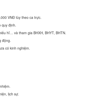
.000 VNĐ tùy theo ca trực.
 quy định.
 hiếu hỉ… và tham gia BHXH, BHYT, BHTN.
g động.
ưa có kinh nghiệm.
 nhiệm.
iện, lịch sự.