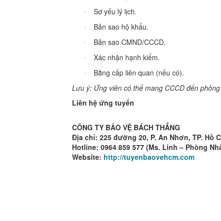
Sơ yếu lý lịch.
·
Bản sao hộ khẩu.
·
Bản sao CMND/CCCD.
·
Xác nhận hạnh kiểm.
·
Bằng cấp liên quan (nếu có).
·
Lưu ý: Ứng viên có thể mang CCCD đến phỏng v
Liên hệ ứng tuyển
CÔNG TY BẢO VỆ BÁCH THẮNG
Địa chỉ: 225 đường 20, P. An Nhơn, TP. Hồ 
Hotline: 0964 859 577 (Ms. Linh – Phòng Nh
Website:
http://tuyenbaovehcm.com