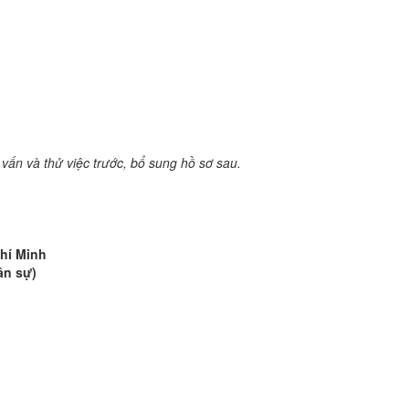
ấn và thử việc trước, bổ sung hồ sơ sau.
Chí Minh
ân sự)